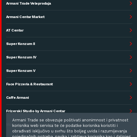
Armani Trade Veleprodaja
Armani Centar Market
AT Centar
Super Konzum II
Super Konzum IV
Super Konzum V
Face Pizzeria & Restaurant
Caffe Armani
Frizerski Studio by Armani Centar
Armani Trade se obvezuje poštivati anonimnost i privatnost
Ministro - Dom za Starije i Nemoćne
korisnika web servisa te će podatke korisnika koristiti i
obrađivati isključivo u svrhu što boljeg uvida i razumijevanja
pojedinačnih potreba, navika i zahtjeva korisnika kao i daljnjeg