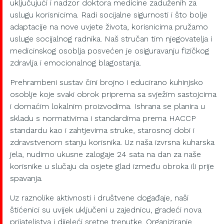
uključujući i nadzor doktora medicine zaduženih za
uslugu korisnicima. Radi socijalne sigurnosti i što bolje
adaptacije na nove uvjete života, korisnicima pružamo
usluge socijalnog radnika. Naš stručan tim njegovatelja i
medicinskog osoblja posvećen je osiguravanju fizičkog
zdravlja i emocionalnog blagostanja.
Prehrambeni sustav čini brojno i educirano kuhinjsko
osoblje koje svaki obrok priprema sa svježim sastojcima
i domaćim lokalnim proizvodima. Ishrana se planira u
skladu s normativima i standardima prema HACCP
standardu kao i zahtjevima struke, starosnoj dobi i
zdravstvenom stanju korisnika. Uz naša izvrsna kuharska
jela, nudimo ukusne zalogaje 24 sata na dan za naše
korisnike u slučaju da osjete glad između obroka ili prije
spavanja.
Uz raznolike aktivnosti i društvene događaje, naši
štićenici su uvijek uključeni u zajednicu, gradeći nova
prijateljstva i dijeleći sretne trenutke. Organiziranje