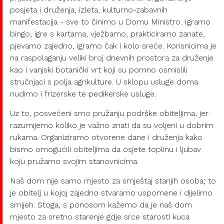
posjeta i druženja, izleta, kulturno-zabavnih
manifestacija - sve to činimo u Domu Ministro. Igramo
bingo, igre s kartama, vježbamo, prakticiramo zanate,
pjevamo zajedno, igramo čak i kolo sreće. Korisnicima je
na raspolaganju veliki broj dnevnih prostora za druženje
kao i vanjski botanički vrt koji su pomno osmislili
stručnjaci s polja agrikulture. U sklopu usluge doma
nudimo i frizerske te pedikerske usluge.
Uz to, posvećeni smo pružanju podrške obiteljima, jer
razumijemo koliko je važno znati da su voljeni u dobrim
rukama. Organiziramo otvorene dane i druženja kako
bismo omogućili obiteljima da osjete toplinu i ljubav
koju pružamo svojim stanovnicima.
Naš dom nije samo mjesto za smještaj starijih osoba; to
je obitelj u kojoj zajedno stvaramo uspomene i dijelimo
smijeh. Stoga, s ponosom kažemo da je naš dom
mjesto za sretno starenje gdje srce starosti kuca