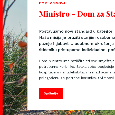
DOM IZ SNOVA
Ministro - Dom za St
Postavljamo novi standard u kategorij
Naša misija je pružiti starijim osoba
pažnje i ljubavi. U udobnom okruženj
štićeniku pristupamo individualno, pošt
Dom Ministro ima različite stilove smještajni
potrebama korisnika. Svaka soba posjeduje 
hospitalnim i antidekubitalnim madracima,
prilagođenu za potrebe korisnika. Svi tipovi 
Opširnije