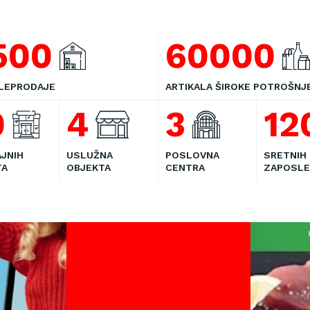
500
60000
LEPRODAJE
ARTIKALA ŠIROKE POTROŠNJ
0
4
3
12
JNIH
USLUŽNA
POSLOVNA
SRETNIH
TA
OBJEKTA
CENTRA
ZAPOSLE