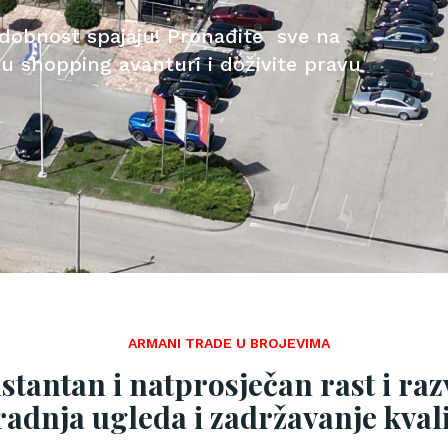
 udobnost spajaju! Pronađite sve na
u shopping avanturi i doživite pravu
ARMANI TRADE U BROJEVIMA
onstantan i natprosječan rast i ra
radnja ugleda i zadržavanje kvali