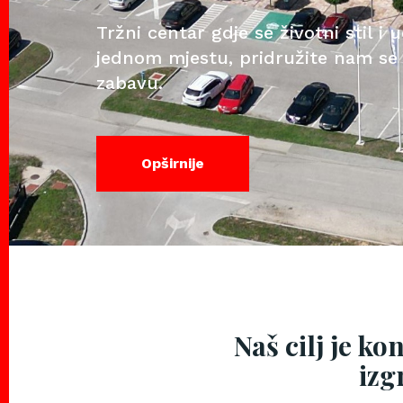
Tržni centar gdje se životni stil i
jednom mjestu, pridružite nam se 
zabavu.
Opširnije
Naš cilj je k
izg