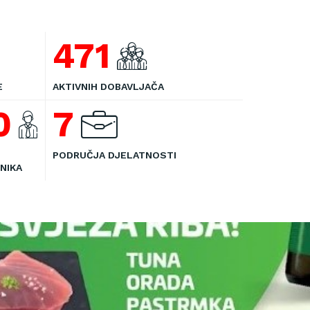
471
E
AKTIVNIH DOBAVLJAČA
0
7
PODRUČJA DJELATNOSTI
NIKA