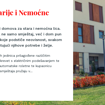
arije i Nemoćne
i domova za stara i nemoćna lica.
ma ne samo smještaj, već i dom pun
u koje podstiče neovisnost, svakom
ujući njihove potrebe i želje.
h jedinica prilagođene različitim
krevet s električnim podešavanjem te
 automatske roletne te kupaonicu
smještaja pružaju v...