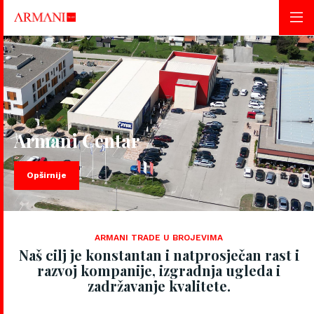
Armani Centar
Opširnije
ARMANI TRADE U BROJEVIMA
Naš cilj je konstantan i natprosječan rast i
razvoj kompanije, izgradnja ugleda i
zadržavanje kvalitete.