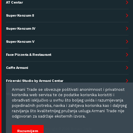
AT Centar
Super Konzum II
Super Konzum IV
Super Konzum V
Face Pizzeria & Restaurant
Caffe Armani
Frizerski Studio by Armani Centar
Armani Trade se obvezuje poštivati anonimnost i privatnost
Ministro - Dom za Starije i Nemoćne
korisnika web servisa te će podatke korisnika koristiti i
obrađivati isključivo u svrhu što boljeg uvida i razumijevanja
pojedinačnih potreba, navika i zahtjeva korisnika kao i daljnjeg
razvijanja što kvalitetnijeg pružanja usluga Armani Trade nije
odgovoran za sadržaje eksternih izvora.
Copyright © 2026. Armani Trade.
Razumijem