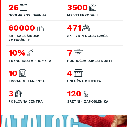
26
3500
GODINA POSLOVANJA
M2 VELEPRODAJE
60000
471
ARTIKALA ŠIROKE
AKTIVNIH DOBAVLJAČA
POTROŠNJE
10%
7
TREND RASTA PROMETA
PODRUČJA DJELATNOSTI
10
4
PRODAJNIH MJESTA
USLUŽNA OBJEKTA
3
120
POSLOVNA CENTRA
SRETNIH ZAPOSLENIKA